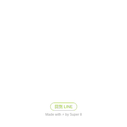
回到 LINE
Made with ⚡ by Super 8