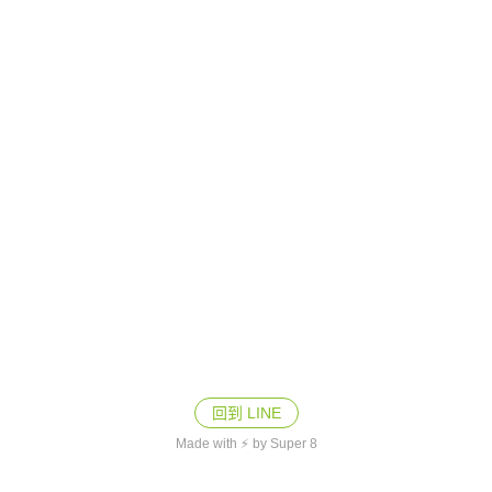
回到 LINE
Made with ⚡ by Super 8