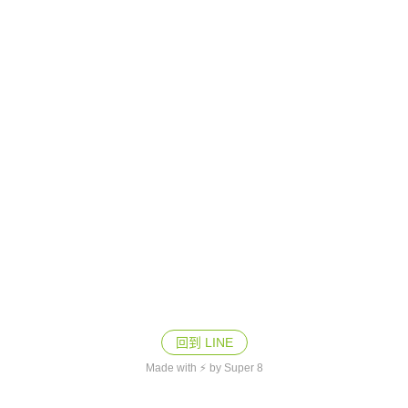
回到 LINE
Made with ⚡ by Super 8