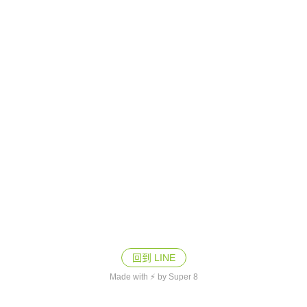
回到 LINE
Made with ⚡ by Super 8