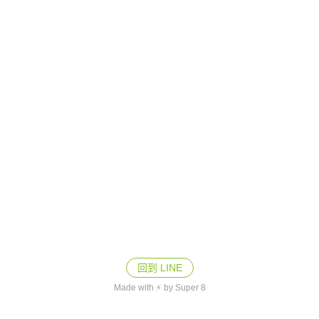
回到 LINE
Made with ⚡ by Super 8