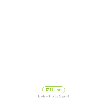
回到 LINE
Made with ⚡ by Super 8