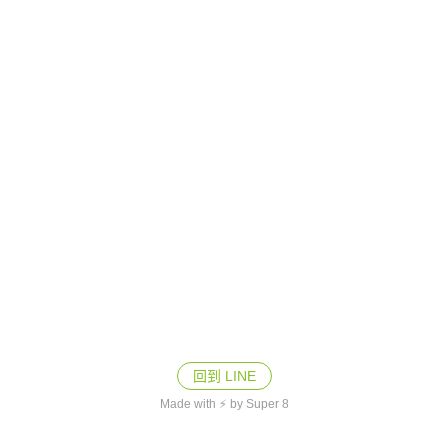
回到 LINE
Made with ⚡ by Super 8