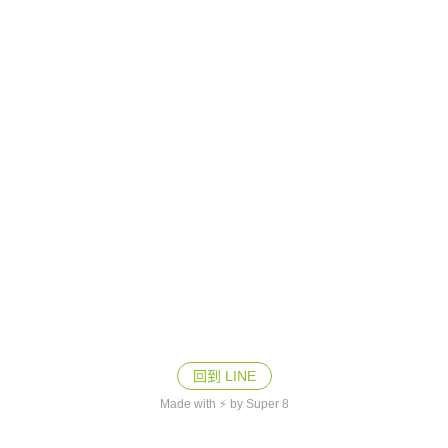
回到 LINE
Made with ⚡ by Super 8