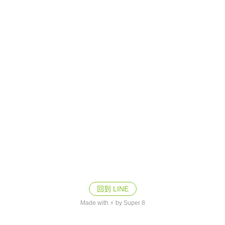
回到 LINE
Made with ⚡ by Super 8