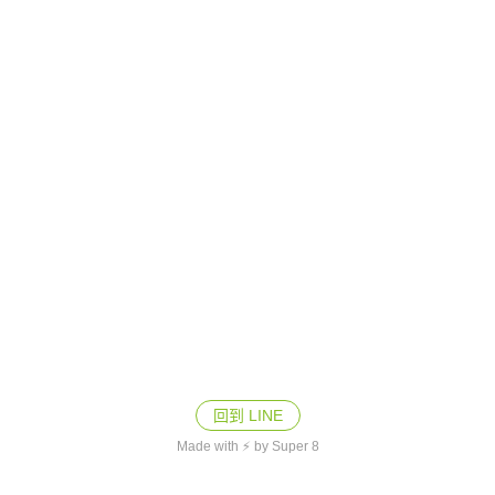
回到 LINE
Made with ⚡ by Super 8