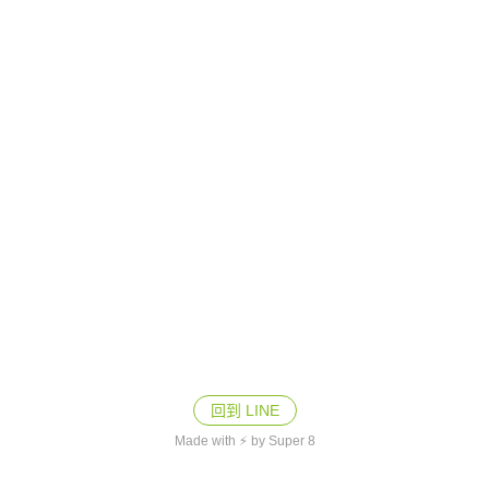
回到 LINE
Made with ⚡ by Super 8