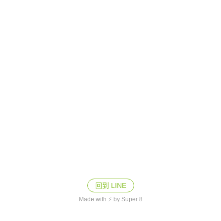
回到 LINE
Made with ⚡ by Super 8