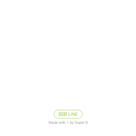
回到 LINE
Made with ⚡ by Super 8