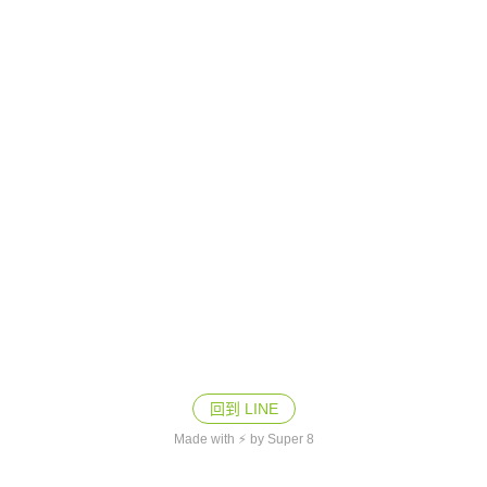
回到 LINE
Made with ⚡ by Super 8