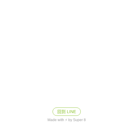
回到 LINE
Made with ⚡ by Super 8