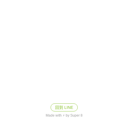
回到 LINE
Made with ⚡ by Super 8