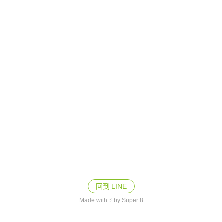
回到 LINE
Made with ⚡ by Super 8