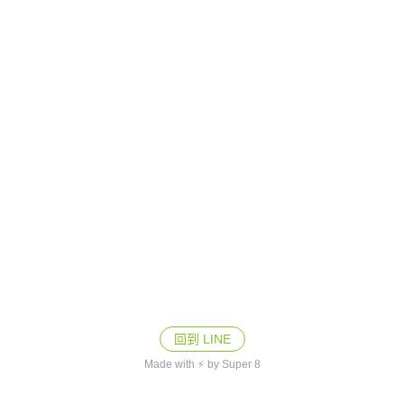
回到 LINE
Made with ⚡ by Super 8