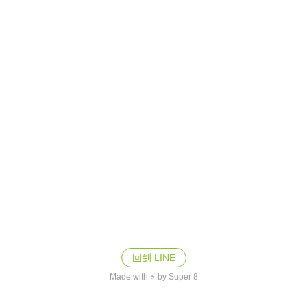
回到 LINE
Made with ⚡ by Super 8