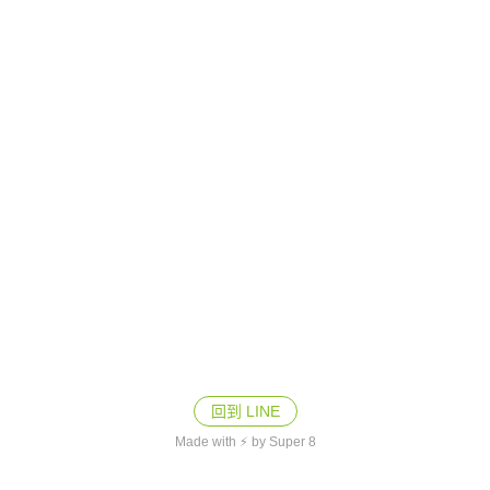
回到 LINE
Made with ⚡ by Super 8