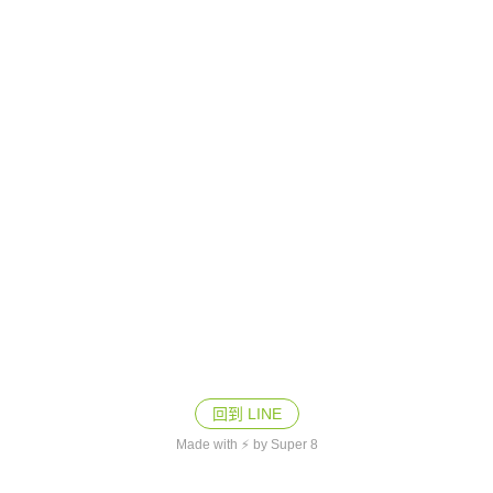
回到 LINE
Made with ⚡ by Super 8