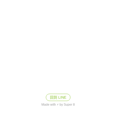
回到 LINE
Made with ⚡ by Super 8