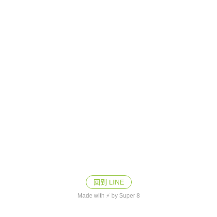
回到 LINE
Made with ⚡ by Super 8