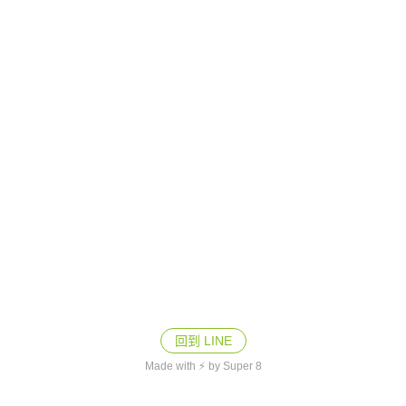
回到 LINE
Made with ⚡ by Super 8