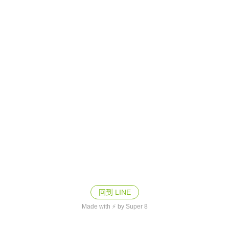
回到 LINE
Made with ⚡ by Super 8